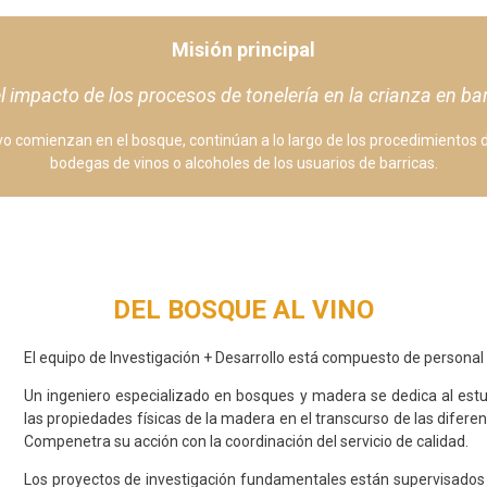
Misión principal
 el impacto de los procesos de tonelería en la crianza en ba
ivo comienzan en el bosque, continúan a lo largo de los procedimientos d
bodegas de vinos o alcoholes de los usuarios de barricas.
DEL BOSQUE AL VINO
El equipo de Investigación + Desarrollo está compuesto de personal
Un ingeniero especializado en bosques y madera se dedica al estu
las propiedades físicas de la madera en el transcurso de las difere
Compenetra su acción con la coordinación del servicio de calidad.
Los proyectos de investigación fundamentales están supervisados 