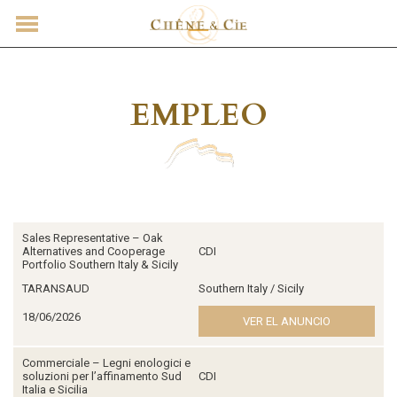
CONTACTO
EMPLEO
Sales Representative – Oak
Alternatives and Cooperage
CDI
Portfolio Southern Italy & Sicily
TARANSAUD
Southern Italy / Sicily
18/06/2026
VER EL ANUNCIO
Commerciale – Legni enologici e
soluzioni per l’affinamento Sud
CDI
Italia e Sicilia