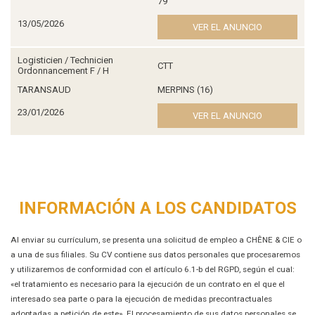
79
13/05/2026
VER EL ANUNCIO
Logisticien / Technicien
CTT
Ordonnancement F / H
TARANSAUD
MERPINS (16)
23/01/2026
VER EL ANUNCIO
INFORMACIÓN A LOS CANDIDATOS
Al enviar su currículum, se presenta una solicitud de empleo a CHÊNE & CIE o
a una de sus filiales. Su CV contiene sus datos personales que procesaremos
y utilizaremos de conformidad con el artículo 6.1-b del RGPD, según el cual:
«el tratamiento es necesario para la ejecución de un contrato en el que el
interesado sea parte o para la ejecución de medidas precontractuales
adoptadas a petición de este». El procesamiento de sus datos personales se