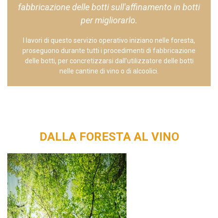
fabbricazione delle botti sull'affinamento in botti
per migliorarlo.
I lavori di questo servizio operativo iniziano nelle foresta,
proseguono durante tutti i procedimenti di fabbricazione
delle botti, per concretizzarsi dall’utilizzatore delle botti
nelle cantine di vino o di alcoolici.
DALLA FORESTA AL VINO